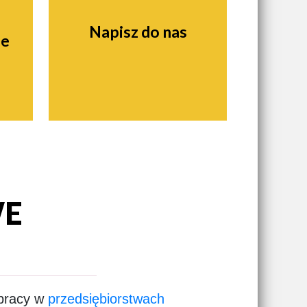
Napisz do nas
ie
WE
 pracy w
przedsiębiorstwach