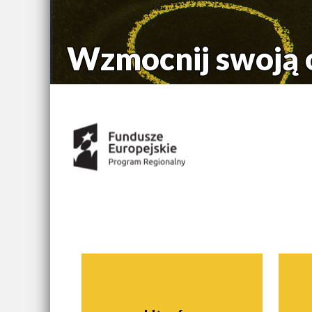
Wzmocnij swoją 
Środki uzyskane z:
Nawigacja