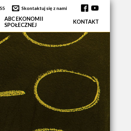
355
Skontaktuj się z nami
ABC EKONOMII
KONTAKT
Główna nawi
SPOŁECZNEJ