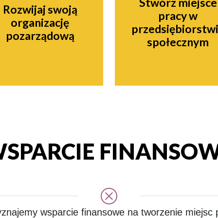
Stwórz miejsce
Rozwijaj swoją
pracy w
organizację
przedsiębiorstw
pozarządową
społecznym
SPARCIE FINANSO
najemy wsparcie finansowe na tworzenie miejsc