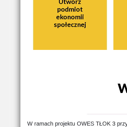
Utwórz
podmiot
ekonomii
społecznej
W
W ramach projektu OWES TŁOK 3 przyz