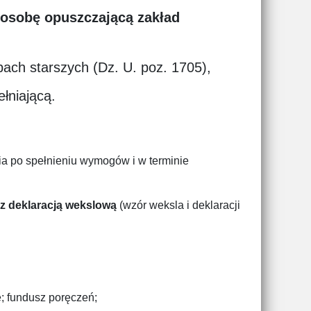
 osobę opuszczającą zakład
bach starszych (Dz. U. poz. 1705),
łniającą.
ia po spełnieniu wymogów i w terminie
 z deklaracją wekslową
(wzór weksla i deklaracji
e; fundusz poręczeń;