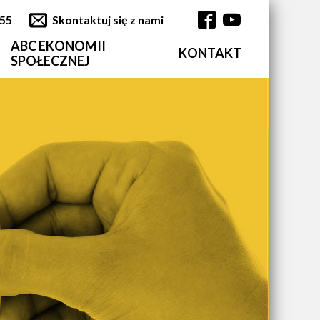
355
Skontaktuj się z nami
ABC EKONOMII
KONTAKT
Główna nawi
SPOŁECZNEJ