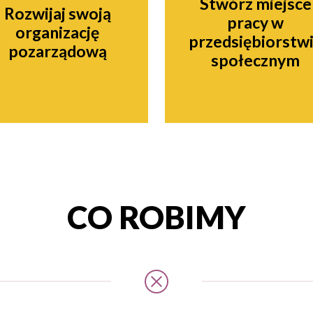
Stwórz miejsce
Rozwijaj swoją
pracy w
organizację
przedsiębiorstw
pozarządową
społecznym
CO ROBIMY