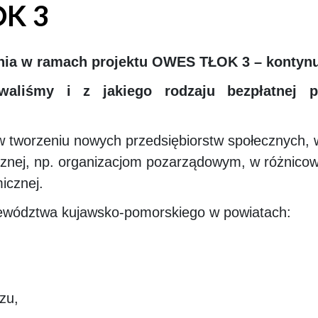
K 3
ania w ramach projektu OWES TŁOK 3 – konty
waliśmy i z jakiego rodzaju bezpłatnej
zeniu nowych przedsiębiorstw społecznych, wspi
ej, np. organizacjom pozarządowym, w różnicowa
icznej.
ojewództwa kujawsko-pomorskiego w powiatach:
zu,