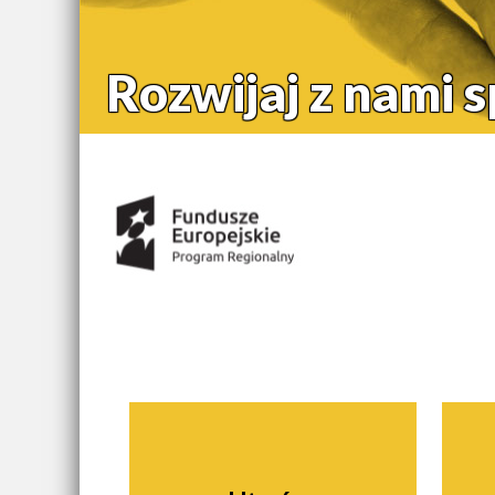
Rozwijaj z nami 
Środki uzyskane z:
Nawigacja