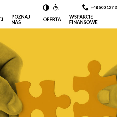

+48 500 127 
POZNAJ
WSPARCIE
CI
OFERTA
NAS
FINANSOWE