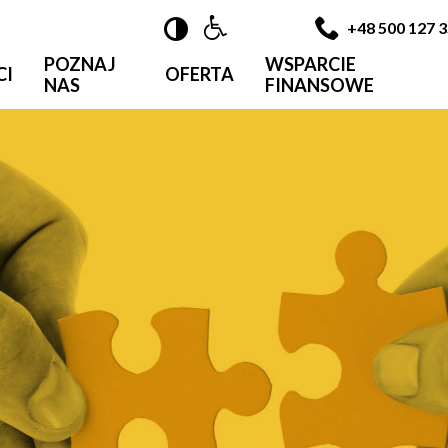

+48 500 127 
POZNAJ
WSPARCIE
CI
OFERTA
NAS
FINANSOWE