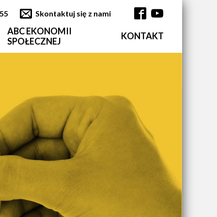
355
Skontaktuj się z nami
ABC EKONOMII
KONTAKT
Główna nawi
SPOŁECZNEJ