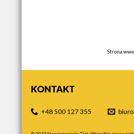
Strona www
KONTAKT
+48 500 127 355
biur
© 2018 Stowarzyszenie Tłok. Wszystkie prawa zas