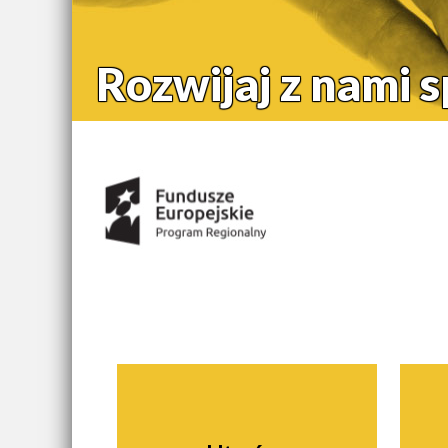
Rozwijaj z nami 
Środki uzyskane z:
Nawigacja