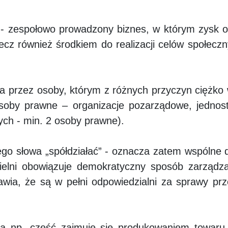
y - zespołowo prowadzony biznes, w którym zysk os
cz również środkiem do realizacji celów społeczny
a przez osoby, którym z różnych przyczyn ciężko 
osoby prawne – organizacje pozarządowe, jednostk
ych - min. 2 osoby prawne).
go słowa „spółdziałać” - oznacza zatem wspólne d
elni obowiązuje demokratyczny sposób zarządza
rawia, że są w pełni odpowiedzialni za sprawy prz
cą np. część zajmuje się produkowaniem towaru, 