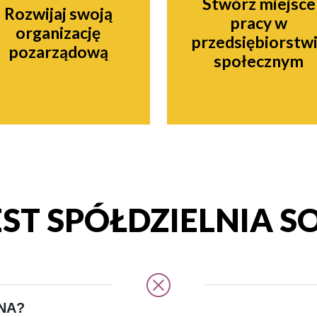
Stwórz miejsce
Rozwijaj swoją
pracy w
organizację
przedsiębiorstw
pozarządową
społecznym
EST SPÓŁDZIELNIA S
NA?