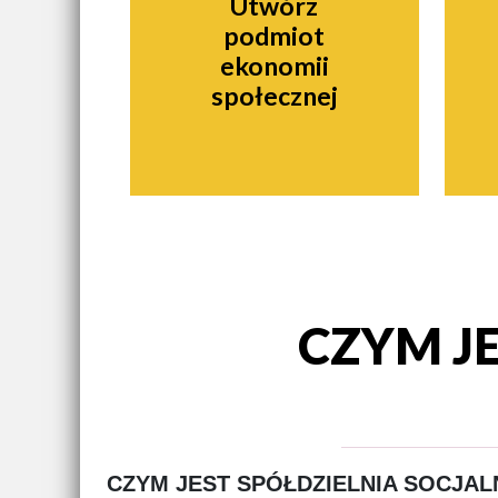
Utwórz
podmiot
ekonomii
społecznej
CZYM J
CZYM JEST SPÓŁDZIELNIA SOCJAL