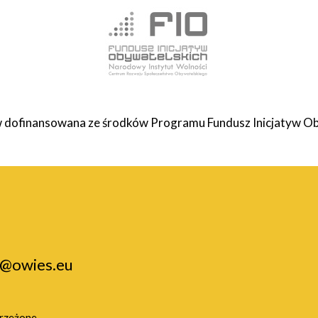
 dofinansowana ze środków Programu Fundusz Inicjatyw Ob
o@owies.eu
trzeżone