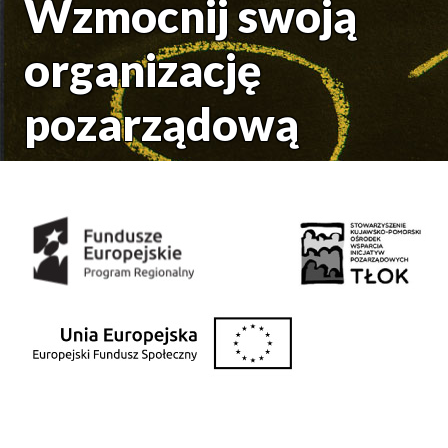
Wzmocnij swoją
organizację
pozarządową
Środki uzyskane z: