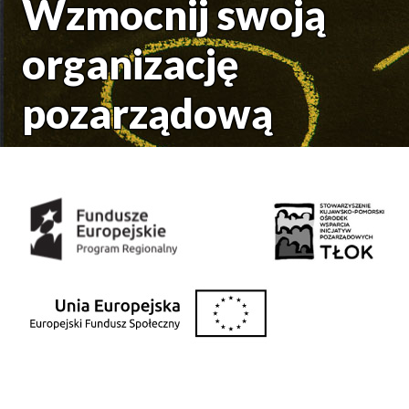
Wzmocnij swoją
organizację
pozarządową
Środki uzyskane z: