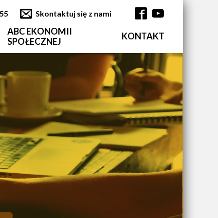
355
Skontaktuj się z nami
ABC EKONOMII
KONTAKT
Główna nawi
SPOŁECZNEJ