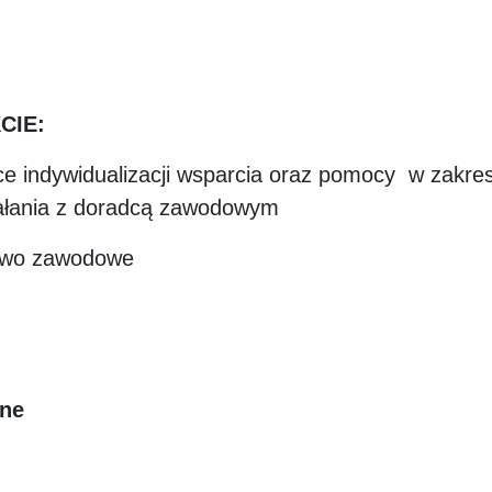
CIE:
żące indywidualizacji wsparcia oraz pomocy w zakre
ałania z doradcą zawodowym
ctwo zawodowe
zne