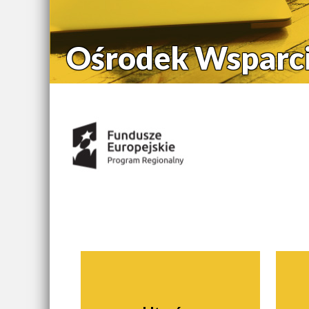
Ośrodek Wsparci
Środki uzyskane z:
Nawigacja