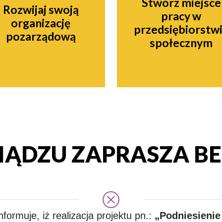
Stwórz miejsce
Rozwijaj swoją
pracy w
organizację
przedsiębiorstw
pozarządową
społecznym
IĄDZU ZAPRASZA 
ormuje, iż realizacja projektu pn.:
„Podniesienie