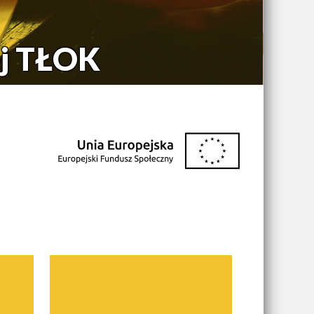
ej TŁOK