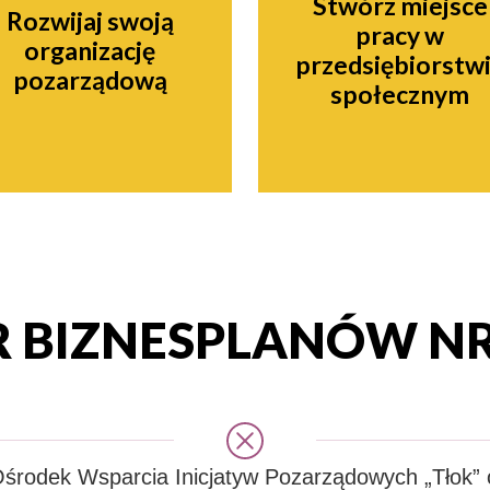
Stwórz miejsce
Rozwijaj swoją
pracy w
organizację
przedsiębiorstw
pozarządową
społecznym
 BIZNESPLANÓW NR 
środek Wsparcia Inicjatyw Pozarządowych „Tłok” 