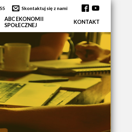
355
Skontaktuj się z nami
ABC EKONOMII
KONTAKT
Główna nawi
SPOŁECZNEJ