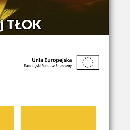
ej TŁOK