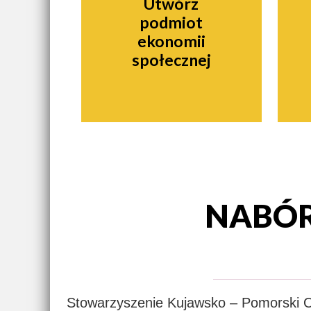
Utwórz
podmiot
ekonomii
społecznej
NABÓR
Stowarzyszenie Kujawsko – Pomorski O