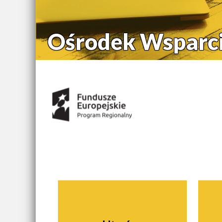
Ośrodek Wsparci
Środki uzyskane z:
Nawigacja