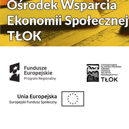
Ośrodek Wsparcia
Ekonomii Społecznej
TŁOK
Środki uzyskane z: