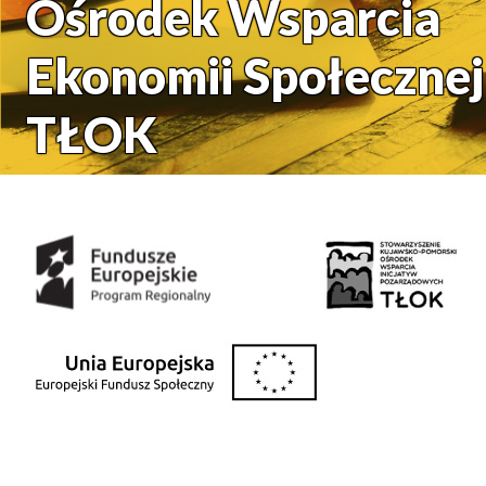
Ośrodek Wsparcia
Ekonomii Społecznej
TŁOK
Środki uzyskane z: