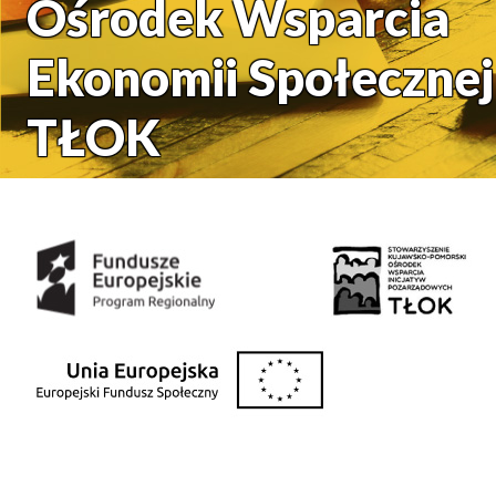
Ośrodek Wsparcia
Ekonomii Społecznej
TŁOK
Środki uzyskane z: