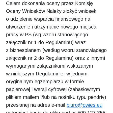
Celem dokonania oceny przez Komisję
Oceny Wniosków Należy złożyć wniosek
o udzielenie wsparcia finansowego na
utworzenie i utrzymanie nowego miejsca
pracy w PS (wg wzoru stanowiącego
załącznik nr 1 do Regulaminu) wraz
z biznesplanem (według wzoru stanowiącego
załącznik nr 2 do Regulaminu) oraz z innymi
wymaganymi załącznikami wskazanym
w niniejszym Regulaminie,
w jednym
oryginalnym egzemplarzu w formie
papierowej i wersji cyfrowej (zahasłownym
plikiem mailem i/lub na nośniku typu pendriv)
przesłanej na adres e-mail
biuro@owies.eu
natomiast hasło do pliku pod nr 500 127 355