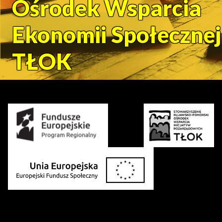
Ośrodek Wsparcia
Ekonomii Społecznej
TŁOK
Środki uzyskane z: